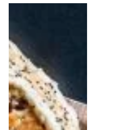
Netzwerk. Für uns bei StarDev ist das
ein wichtiges Signal für Deutschland
und Österreich. Es zeigt, wie
unterschiedlich die Standortkonzepte
für diese erfolgreiche Marke sein
können. Ein starkes Zeichen für den
Markteintritt Auf 221 Quadratmetern
Innenfläche, mit rund 60 Sitzplätzen
und zusätzlicher Terrasse,