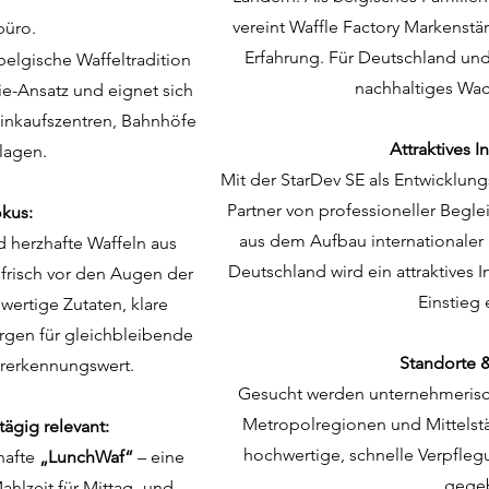
vereint Waffle Factory Markenstär
büro.
Erfahrung. Für Deutschland und 
elgische Waffeltradition
nachhaltiges Wac
-Ansatz und eignet sich
Einkaufszentren, Bahnhöfe
Attraktives I
lagen.
Mit der StarDev SE als Entwicklung
Partner von professioneller Begle
kus:
aus dem Aufbau internationaler S
d herzhafte Waffeln aus
Deutschland wird ein attraktives 
 frisch vor den Augen der
Einstieg 
ertige Zutaten, klare
rgen für gleichbleibende
Standorte &
rerkennungswert.
Gesucht werden unternehmerisch
Metropolregionen und Mittelstä
tägig relevant:
hochwertige, schnelle Verpfle
zhafte
„LunchWaf“
– eine
gegeb
Mahlzeit für Mittag- und