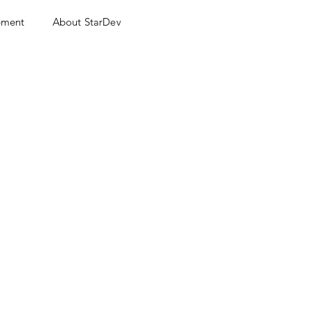
pment
About StarDev