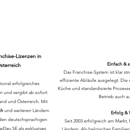
nchise-Lizenzen in
Einfach & s
sterreich
Das Franchise-System ist klar str
effiziente Abläufe ausgelegt. Die
ational erfolgreiches
Küche und standardisierte Prozesse
 und vergibt ab sofort
Betrieb auch au
and und Österreich. Mit
ch
und weiteren Ländern
Erfolg &
n den deutschsprachigen
Seit 2003 erfolgreich am Markt,
arDev SE als exklusives
Ländern. Als belgisches Familien