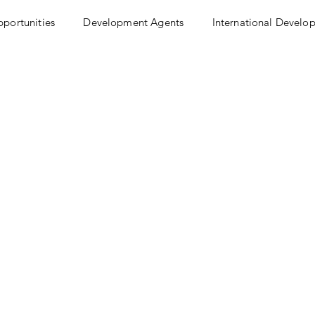
pportunities
Development Agents
International Develo