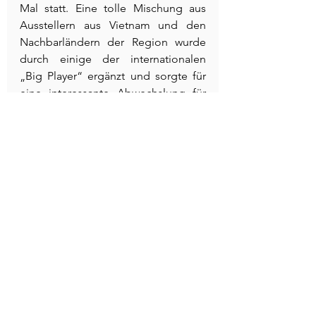
Mal statt. Eine tolle Mischung aus 
Ausstellern aus Vietnam und den 
Nachbarländern der Region wurde 
durch einige der internationalen 
„Big Player“ ergänzt und sorgte für 
eine interessante Abwechslung für 
die Besucher. Es besteht kein 
Zweifel, dass vietnamesisches Essen 
auf der ganzen Welt Fans hat und 
diese darauf warten, dass aus 
Vietnam eine großartige Franchise-
Marke entsteht.
Alle ansehen
Aktuelle Beiträge