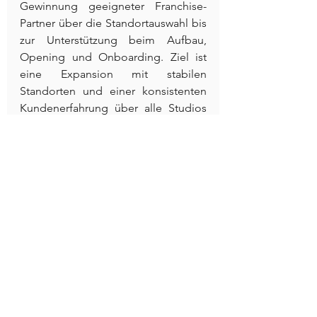
Gewinnung geeigneter Franchise-
Partner über die Standortauswahl bis 
zur Unterstützung beim Aufbau, 
Opening und Onboarding. Ziel ist 
eine Expansion mit stabilen 
Standorten und einer konsistenten 
Kundenerfahrung über alle Studios 
hinweg.
Interesse am fit20 Franchise in 
Österreich?
Weitere Informationen: 
stardev.se/fit20
fit20