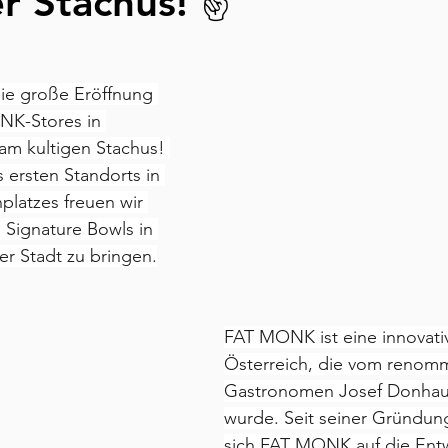
r Stachus! ✌
ie große Eröffnung 
NK-Stores in 
 am kultigen Stachus! 
ersten Standorts in 
latzes freuen wir 
Signature Bowls in 
r Stadt zu bringen.
FAT MONK ist eine innovati
Österreich, die vom renomm
Gastronomen Josef Donhau
wurde. Seit seiner Gründung
sich FAT MONK auf die Ent