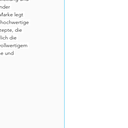
nder 
Marke legt 
 hochwertige 
zepte, die 
ich die 
vollwertigem 
ne und 