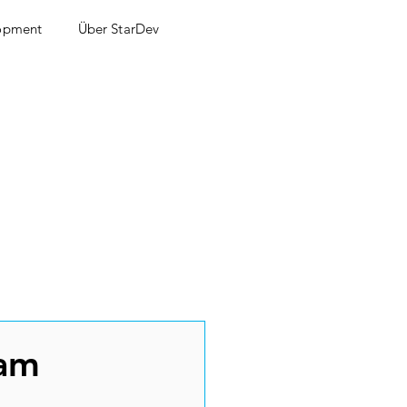
lopment
Über StarDev
 am